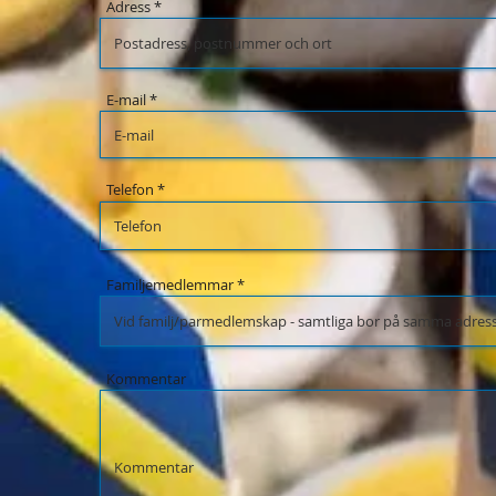
Adress *
E-mail *
Telefon *
Familjemedlemmar
*
Kommentar