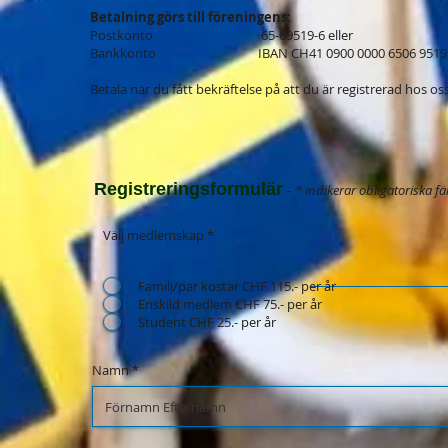
Betalning görs till föreningens:
Postkonto 65-69519-6 eller
Bankkonto IBAN CH41 0900 0000 6506 9519
Betala när du fått bekräftelse på att du är registrerad hos oss
R
egistreringsformulär
* indikerar obligatoriska fäl
-
Välj medlemskap *
Familj/par kostar CHF 115.- per år
Enskild medlem CHF 75.- per år
Student CHF 25.- per år
Namn *