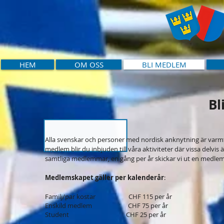
HEM
OM OSS
BLI MEDLEM
Bl
Alla svenskar och personer med nordisk anknytning är var
medlem blir du inbjuden till våra aktiviteter där vissa delvis ä
samtliga medlemmar, en gång per år skickar vi ut en medlem
Medlemskapet gäller per kalenderår
:
Familj/par kostar CHF 115 per år
Enskild medlem CHF 75 per år
Student CHF 25 per år